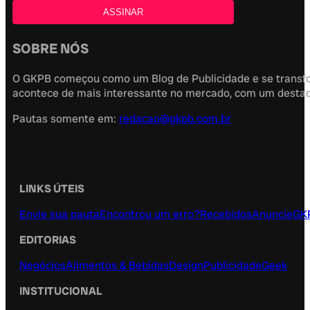
SOBRE NÓS
O GKPB começou como um Blog de Publicidade e se transfor
acontece de mais interessante no mercado, com um destaque
Pautas somente em:
redacao@gkpb.com.br
LINKS ÚTEIS
Envie sua pauta
Encontrou um erro?
Recebidos
Anuncie
GK
EDITORIAS
Negócios
Alimentos & Bebidas
Design
Publicidade
Geek
INSTITUCIONAL