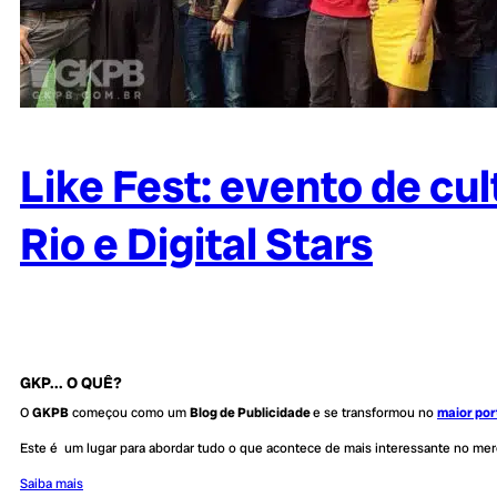
Like Fest: evento de cul
Rio e Digital Stars
GKP... O QUÊ?
O
GKPB
começou como um
Blog de Publicidade
e se transformou no
maior por
Este é um lugar para abordar tudo o que acontece de mais interessante no me
Saiba mais