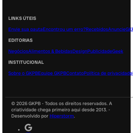
LINKS ÚTEIS
Envie sua pauta
Encontrou um erro?
Recebidos
Anuncie
GK
EDITORIAS
Negócios
Alimentos & Bebidas
Design
Publicidade
Geek
INSTITUCIONAL
Sobre o GKPB
Equipe GKPB
Contato
Política de privacidade
© 2026 GKPB - Todos os direitos reservados. A
criatividade chega primeiro aqui desde 2013. -
Desenvolvido por
Hiperstorm
.