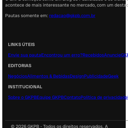
acontece de mais interessante no mercado, com um destaque
Pautas somente em:
redacao@gkpb.com.br
LINKS ÚTEIS
Envie sua pauta
Encontrou um erro?
Recebidos
Anuncie
GK
EDITORIAS
Negócios
Alimentos & Bebidas
Design
Publicidade
Geek
INSTITUCIONAL
Sobre o GKPB
Equipe GKPB
Contato
Política de privacidade
© 2026 GKPB - Todos os direitos reservados. A