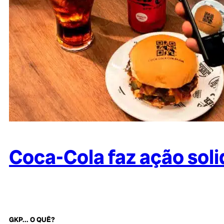
Coca-Cola faz ação so
GKP... O QUÊ?