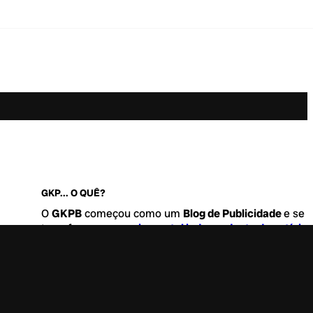
GKP... O QUÊ?
O
GKPB
começou como um
Blog de Publicidade
e se
transformou no
maior portal independente de notícia
Marketing e Comunicação do Brasil
.
Este é um lugar para abordar tudo o que acontece d
interessante no mercado, com um destaque para pau
de
diversidade, geração Z
e
universo geek
. Entre, tire