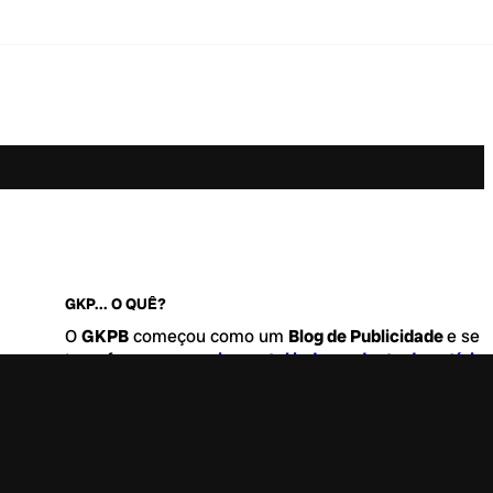
GKP... O QUÊ?
O
GKPB
começou como um
Blog de Publicidade
e se
transformou no
maior portal independente de notícia
Marketing e Comunicação do Brasil
.
Este é um lugar para abordar tudo o que acontece d
interessante no mercado, com um destaque para pau
de
diversidade, geração Z
e
universo geek
. Entre, tire