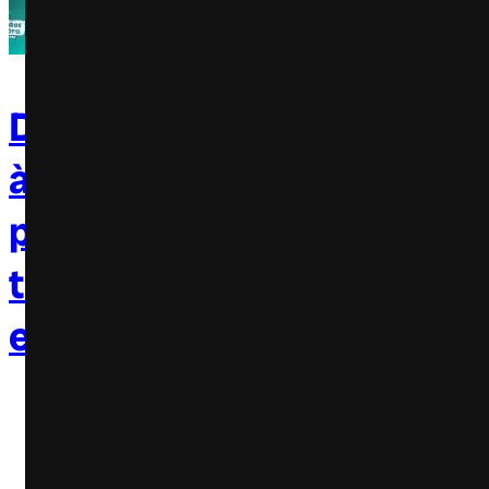
21 de
agost
Discovery traz “Irmãos
de
2019
à Obra” ao Brasil para
promover 8ª
temporada em
encontros com fãs