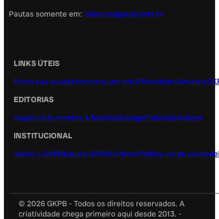
Pautas somente em:
redacao@gkpb.com.br
LINKS ÚTEIS
Envie sua pauta
Encontrou um erro?
Recebidos
Anuncie
GK
EDITORIAS
Negócios
Alimentos & Bebidas
Design
Publicidade
Geek
INSTITUCIONAL
Sobre o GKPB
Equipe GKPB
Contato
Política de privacidade
© 2026 GKPB - Todos os direitos reservados. A
criatividade chega primeiro aqui desde 2013. -