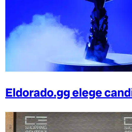
Eldorado.gg elege can