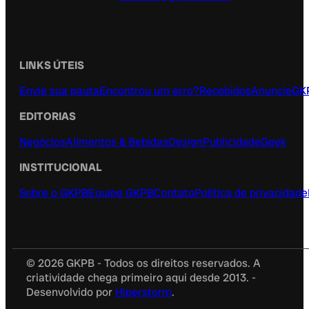
LINKS ÚTEIS
Envie sua pauta
Encontrou um erro?
Recebidos
Anuncie
GK
EDITORIAS
Negócios
Alimentos & Bebidas
Design
Publicidade
Geek
INSTITUCIONAL
Sobre o GKPB
Equipe GKPB
Contato
Política de privacidade
© 2026 GKPB - Todos os direitos reservados. A
criatividade chega primeiro aqui desde 2013. -
Desenvolvido por
Hiperstorm
.