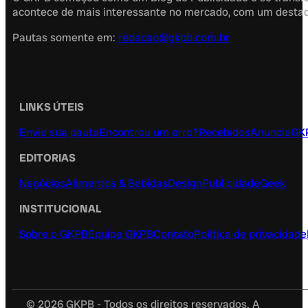
acontece de mais interessante no mercado, com um destaque
Pautas somente em:
redacao@gkpb.com.br
LINKS ÚTEIS
Envie sua pauta
Encontrou um erro?
Recebidos
Anuncie
GK
EDITORIAS
Negócios
Alimentos & Bebidas
Design
Publicidade
Geek
INSTITUCIONAL
Sobre o GKPB
Equipe GKPB
Contato
Política de privacidade
© 2026 GKPB - Todos os direitos reservados. A