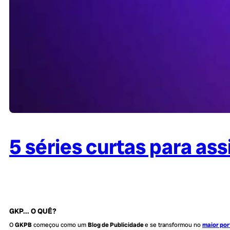
5 séries curtas para as
GKP... O QUÊ?
O
GKPB
começou como um
Blog de Publicidade
e se transformou no
maior por