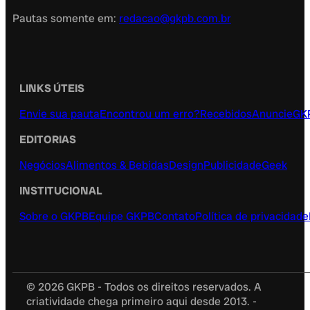
Pautas somente em:
redacao@gkpb.com.br
LINKS ÚTEIS
Envie sua pauta
Encontrou um erro?
Recebidos
Anuncie
GK
EDITORIAS
Negócios
Alimentos & Bebidas
Design
Publicidade
Geek
INSTITUCIONAL
Sobre o GKPB
Equipe GKPB
Contato
Política de privacidade
© 2026 GKPB - Todos os direitos reservados. A
criatividade chega primeiro aqui desde 2013. -