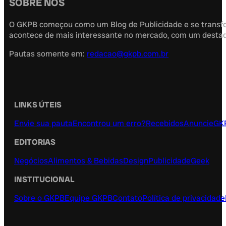
SOBRE NÓS
O GKPB começou como um Blog de Publicidade e se transfor
acontece de mais interessante no mercado, com um destaque
Pautas somente em:
redacao@gkpb.com.br
LINKS ÚTEIS
Envie sua pauta
Encontrou um erro?
Recebidos
Anuncie
GK
EDITORIAS
Negócios
Alimentos & Bebidas
Design
Publicidade
Geek
INSTITUCIONAL
Sobre o GKPB
Equipe GKPB
Contato
Política de privacidade