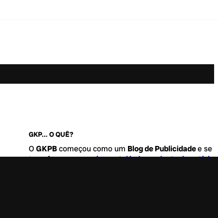
GKP... O QUÊ?
O
GKPB
começou como um
Blog de Publicidade
e se
transformou no
maior portal independente de notícia
Marketing e Comunicação do Brasil
.
Este é um lugar para abordar tudo o que acontece d
interessante no mercado, com um destaque para pau
de
diversidade, geração Z
e
universo geek
. Entre, tire