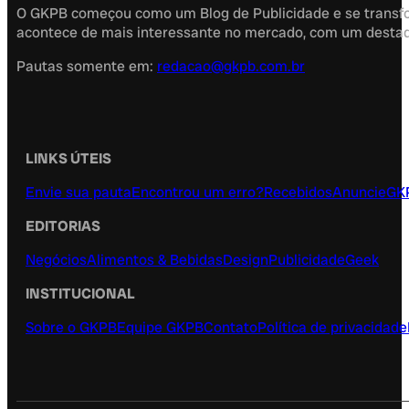
O GKPB começou como um Blog de Publicidade e se transfor
acontece de mais interessante no mercado, com um destaque
Pautas somente em:
redacao@gkpb.com.br
LINKS ÚTEIS
Envie sua pauta
Encontrou um erro?
Recebidos
Anuncie
GK
EDITORIAS
Negócios
Alimentos & Bebidas
Design
Publicidade
Geek
INSTITUCIONAL
Sobre o GKPB
Equipe GKPB
Contato
Política de privacidade