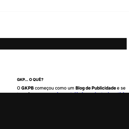
GKP... O QUÊ?
O
GKPB
começou como um
Blog de Publicidade
e se
transformou no
maior portal independente de notícia
Marketing e Comunicação do Brasil
.
Este é um lugar para abordar tudo o que acontece d
interessante no mercado, com um destaque para pau
de
diversidade, geração Z
e
universo geek
. Entre, tire