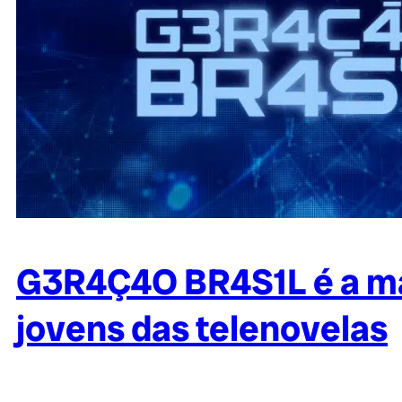
G3R4Ç4O BR4S1L é a mai
jovens das telenovelas