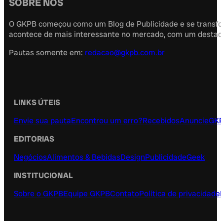
SOBRE NÓS
O GKPB começou como um Blog de Publicidade e se transfor
acontece de mais interessante no mercado, com um destaque
Pautas somente em:
redacao@gkpb.com.br
LINKS ÚTEIS
Envie sua pauta
Encontrou um erro?
Recebidos
Anuncie
GK
EDITORIAS
Negócios
Alimentos & Bebidas
Design
Publicidade
Geek
INSTITUCIONAL
Sobre o GKPB
Equipe GKPB
Contato
Política de privacidade