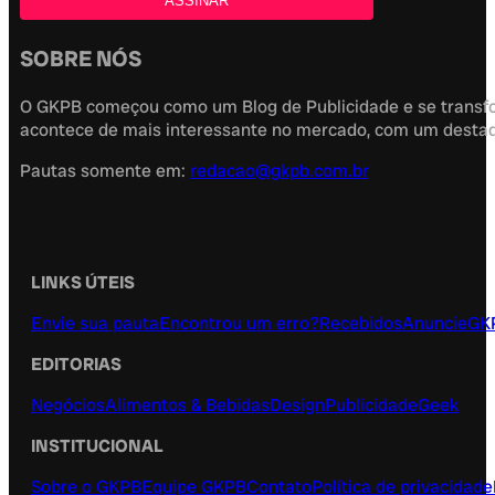
SOBRE NÓS
O GKPB começou como um Blog de Publicidade e se transfor
acontece de mais interessante no mercado, com um destaque
Pautas somente em:
redacao@gkpb.com.br
LINKS ÚTEIS
Envie sua pauta
Encontrou um erro?
Recebidos
Anuncie
GK
EDITORIAS
Negócios
Alimentos & Bebidas
Design
Publicidade
Geek
INSTITUCIONAL
Sobre o GKPB
Equipe GKPB
Contato
Política de privacidade