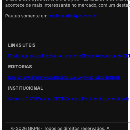
acontece de mais interessante no mercado, com um destaque
Pautas somente em:
redacao@gkpb.com.br
LINKS ÚTEIS
Envie sua pauta
Encontrou um erro?
Recebidos
Anuncie
GK
EDITORIAS
Negócios
Alimentos & Bebidas
Design
Publicidade
Geek
INSTITUCIONAL
Sobre o GKPB
Equipe GKPB
Contato
Política de privacidade
© 2026 GKPB - Todos os direitos reservados. A