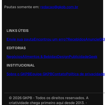
Pautas somente em:
redacao@gkpb.com.br
LINKS ÚTEIS
Envie sua pauta
Encontrou um erro?
Recebidos
Anuncie
GK
EDITORIAS
Negócios
Alimentos & Bebidas
Design
Publicidade
Geek
INSTITUCIONAL
Sobre o GKPB
Equipe GKPB
Contato
Política de privacidade
© 2026 GKPB - Todos os direitos reservados. A
criatividade chega primeiro aqui desde 2013. -