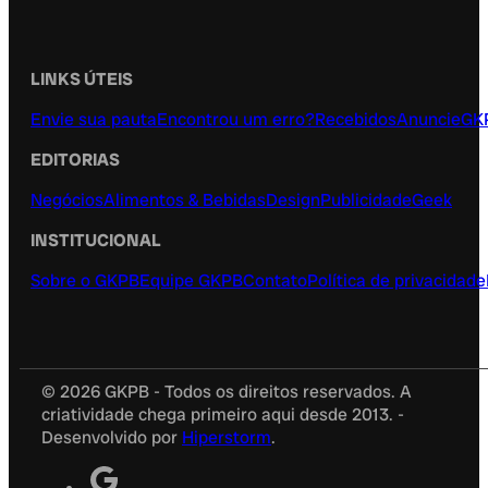
LINKS ÚTEIS
Envie sua pauta
Encontrou um erro?
Recebidos
Anuncie
GK
EDITORIAS
Negócios
Alimentos & Bebidas
Design
Publicidade
Geek
INSTITUCIONAL
Sobre o GKPB
Equipe GKPB
Contato
Política de privacidade
© 2026 GKPB - Todos os direitos reservados. A
criatividade chega primeiro aqui desde 2013. -
Desenvolvido por
Hiperstorm
.