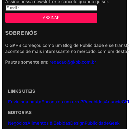
Assine nossa newsletter e cancele quando quiser.
SOBRE NÓS
O GKPB começou como um Blog de Publicidade e se transfor
acontece de mais interessante no mercado, com um destaque
Pautas somente em:
redacao@gkpb.com.br
LINKS ÚTEIS
Envie sua pauta
Encontrou um erro?
Recebidos
Anuncie
GK
EDITORIAS
Negócios
Alimentos & Bebidas
Design
Publicidade
Geek