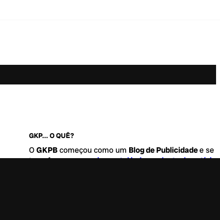
GKP... O QUÊ?
O
GKPB
começou como um
Blog de Publicidade
e se
transformou no
maior portal independente de notícia
Marketing e Comunicação do Brasil
.
Este é um lugar para abordar tudo o que acontece d
interessante no mercado, com um destaque para pau
de
diversidade, geração Z
e
universo geek
. Entre, tire