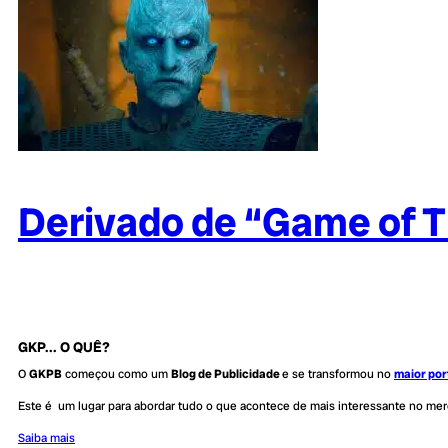
Derivado de “Game of 
GKP... O QUÊ?
O
GKPB
começou como um
Blog de Publicidade
e se transformou no
maior por
Este é um lugar para abordar tudo o que acontece de mais interessante no me
Saiba mais