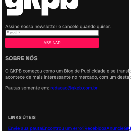
Assine nossa newsletter e cancele quando quiser.
SOBRE NÓS
O GKPB começou como um Blog de Publicidade e se transfor
acontece de mais interessante no mercado, com um destaque
Pautas somente em:
redacao@gkpb.com.br
LINKS ÚTEIS
Envie sua pauta
Encontrou um erro?
Recebidos
Anuncie
GK