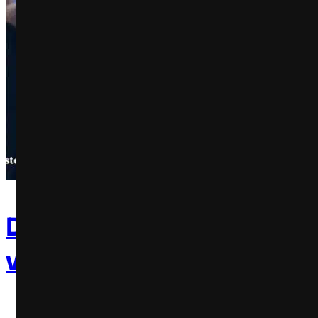
Dayse derrota o machismo
vence MasterChef Profiss