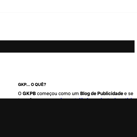
GKP... O QUÊ?
O
GKPB
começou como um
Blog de Publicidade
e se
transformou no
maior portal independente de notícia
Marketing e Comunicação do Brasil
.
Este é um lugar para abordar tudo o que acontece d
interessante no mercado, com um destaque para pau
de
diversidade, geração Z
e
universo geek
. Entre, tire