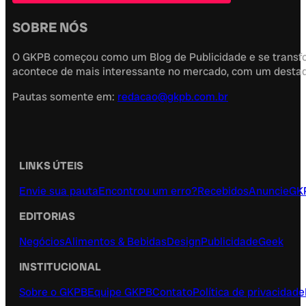
SOBRE NÓS
O GKPB começou como um Blog de Publicidade e se transfor
acontece de mais interessante no mercado, com um destaque
Pautas somente em:
redacao@gkpb.com.br
LINKS ÚTEIS
Envie sua pauta
Encontrou um erro?
Recebidos
Anuncie
GK
EDITORIAS
Negócios
Alimentos & Bebidas
Design
Publicidade
Geek
INSTITUCIONAL
Sobre o GKPB
Equipe GKPB
Contato
Política de privacidade