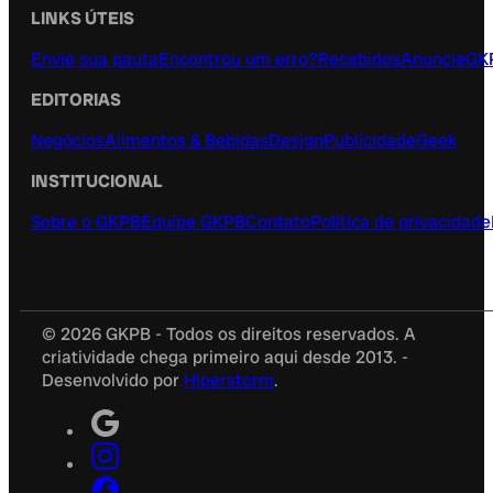
LINKS ÚTEIS
Envie sua pauta
Encontrou um erro?
Recebidos
Anuncie
GK
EDITORIAS
Negócios
Alimentos & Bebidas
Design
Publicidade
Geek
INSTITUCIONAL
Sobre o GKPB
Equipe GKPB
Contato
Política de privacidade
© 2026 GKPB - Todos os direitos reservados. A
criatividade chega primeiro aqui desde 2013. -
Desenvolvido por
Hiperstorm
.