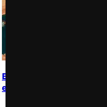
Burger King brinca com 
encalhado no Canal de Su