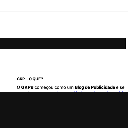
GKP... O QUÊ?
O
GKPB
começou como um
Blog de Publicidade
e se
transformou no
maior portal independente de notícia
Marketing e Comunicação do Brasil
.
Este é um lugar para abordar tudo o que acontece d
interessante no mercado, com um destaque para pau
de
diversidade, geração Z
e
universo geek
. Entre, tire