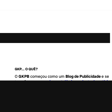
GKP... O QUÊ?
O
GKPB
começou como um
Blog de Publicidade
e se
transformou no
maior portal independente de notícia
Marketing e Comunicação do Brasil
.
Este é um lugar para abordar tudo o que acontece d
interessante no mercado, com um destaque para pau
de
diversidade, geração Z
e
universo geek
. Entre, tire