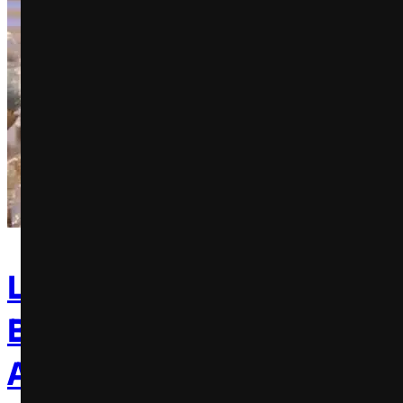
Lacta personifica chocola
Bubbly em campanha: Co
Antes, Pergunte Depois