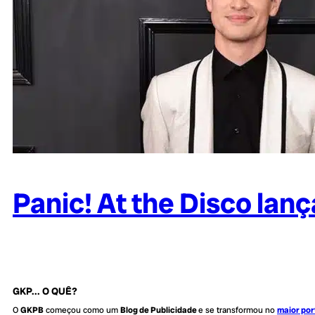
Panic! At the Disco lan
GKP... O QUÊ?
O
GKPB
começou como um
Blog de Publicidade
e se transformou no
maior por