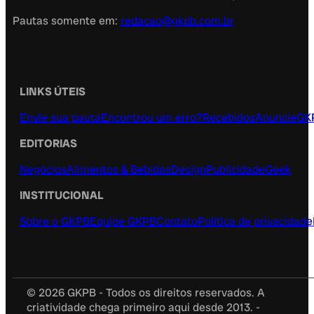
Pautas somente em:
redacao@gkpb.com.br
LINKS ÚTEIS
Envie sua pauta
Encontrou um erro?
Recebidos
Anuncie
GK
EDITORIAS
Negócios
Alimentos & Bebidas
Design
Publicidade
Geek
INSTITUCIONAL
Sobre o GKPB
Equipe GKPB
Contato
Política de privacidade
© 2026 GKPB - Todos os direitos reservados. A
criatividade chega primeiro aqui desde 2013. -