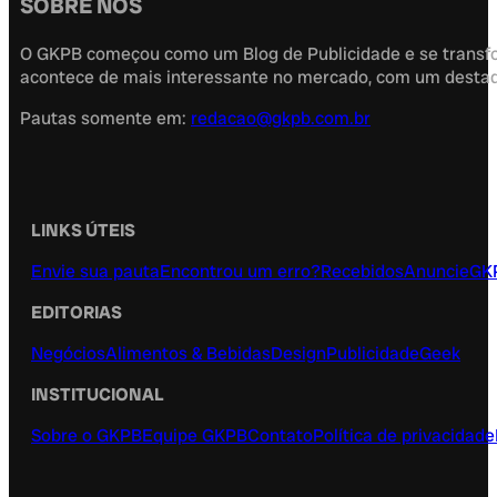
SOBRE NÓS
O GKPB começou como um Blog de Publicidade e se transfor
acontece de mais interessante no mercado, com um destaque
Pautas somente em:
redacao@gkpb.com.br
LINKS ÚTEIS
Envie sua pauta
Encontrou um erro?
Recebidos
Anuncie
GK
EDITORIAS
Negócios
Alimentos & Bebidas
Design
Publicidade
Geek
INSTITUCIONAL
Sobre o GKPB
Equipe GKPB
Contato
Política de privacidade