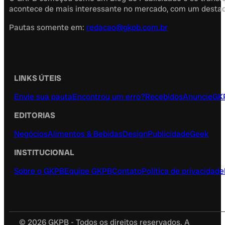
acontece de mais interessante no mercado, com um destaque
Pautas somente em:
redacao@gkpb.com.br
LINKS ÚTEIS
Envie sua pauta
Encontrou um erro?
Recebidos
Anuncie
GK
EDITORIAS
Negócios
Alimentos & Bebidas
Design
Publicidade
Geek
INSTITUCIONAL
Sobre o GKPB
Equipe GKPB
Contato
Política de privacidade
© 2026 GKPB - Todos os direitos reservados. A