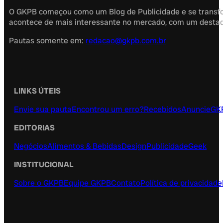
O GKPB começou como um Blog de Publicidade e se transfor
acontece de mais interessante no mercado, com um destaque
Pautas somente em:
redacao@gkpb.com.br
LINKS ÚTEIS
Envie sua pauta
Encontrou um erro?
Recebidos
Anuncie
GK
EDITORIAS
Negócios
Alimentos & Bebidas
Design
Publicidade
Geek
INSTITUCIONAL
Sobre o GKPB
Equipe GKPB
Contato
Política de privacidade