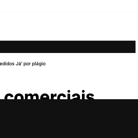
didos Já' por plágio
 comerciais
gio