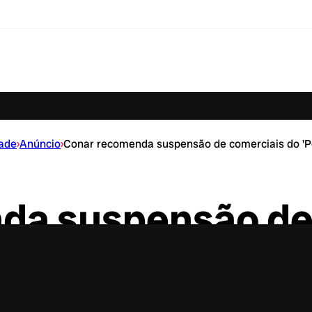
dade
›
Anúncio
›
Conar recomenda suspensão de comerciais do 'Pe
da suspensão de
didos Já’ por plá