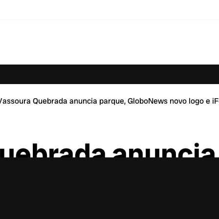
Vassoura Quebrada anuncia parque, GloboNews novo logo e iFo
uebrada anuncia
o logo e iFood x