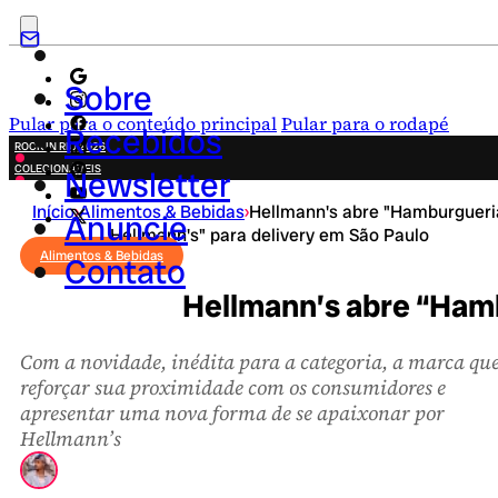
Sobre
Pular para o conteúdo principal
Pular para o rodapé
Recebidos
ROCK IN RIO 2026
COLECIONÁVEIS
Newsletter
FESTA JUNINA
Início
›
Alimentos & Bebidas
›
Hellmann's abre "Hamburgueri
NOVIDADES
Anuncie
Hellmann's" para delivery em São Paulo
CAMPANHAS CRIATIVAS
Alimentos & Bebidas
Contato
Hellmann’s abre “Hamb
Com a novidade, inédita para a categoria, a marca qu
reforçar sua proximidade com os consumidores e
apresentar uma nova forma de se apaixonar por
Hellmann’s