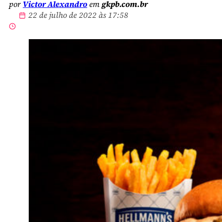
por
Victor Alexandro
em
gkpb.com.br
22 de julho de 2022 às 17:58