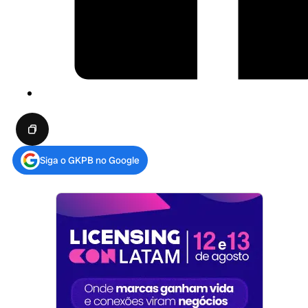
Siga o GKPB no Google