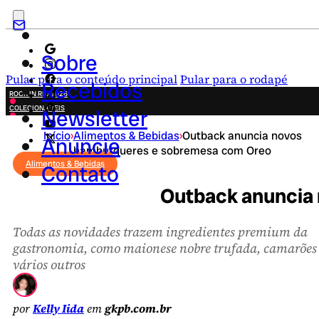
Sobre
Pular para o conteúdo principal
Pular para o rodapé
Recebidos
ROCK IN RIO 2026
COLECIONÁVEIS
Newsletter
FESTA JUNINA
Início
›
Alimentos & Bebidas
›
Outback anuncia novos
NOVIDADES
Anuncie
hambúrgueres e sobremesa com Oreo
CAMPANHAS CRIATIVAS
Alimentos & Bebidas
Contato
Outback anuncia
Todas as novidades trazem ingredientes premium da
gastronomia, como maionese nobre trufada, camarões
vários outros
por
Kelly Iida
em
gkpb.com.br