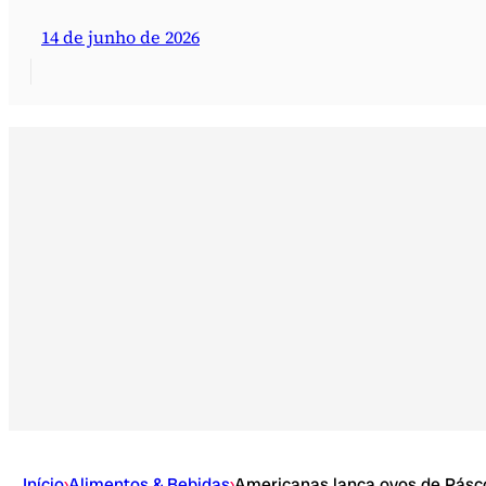
14 de junho de 2026
Início
›
Alimentos & Bebidas
›
Americanas lança ovos de Pásc