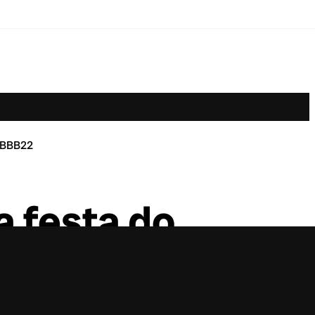
o BBB22
a festa do