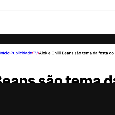
Início
›
Publicidade
›
TV
›
Alok e Chilli Beans são tema da festa d
 Beans são tema d
BBB22