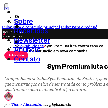
Sobre
Pular para o conteúdo principal
Pular para o rodapé
Recebidos
ROCK IN RIO 2026
COLECIONÁVEIS
Newsletter
FESTA JUNINA
Início
›
Publicidade
›
Sym Premium luta contra tabu da
NOVIDADES
Anuncie
menstruação em nova campanha
CAMPANHAS CRIATIVAS
Publicidade
Contato
Sym Premium luta 
Campanha para linha Sym Premium, da Santher, quer
que menstruação deixe de ser tratada como problema e
seja tratada como realmente é, algo natural
por
Victor Alexandro
em
gkpb.com.br