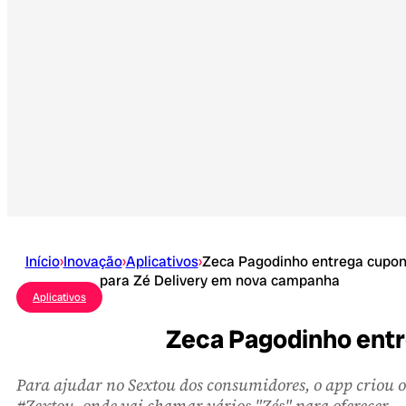
Início
›
Inovação
›
Aplicativos
›
Zeca Pagodinho entrega cupo
para Zé Delivery em nova campanha
Aplicativos
Zeca Pagodinho entr
Para ajudar no Sextou dos consumidores, o app criou o
#Zextou, onde vai chamar vários "Zés" para oferecer