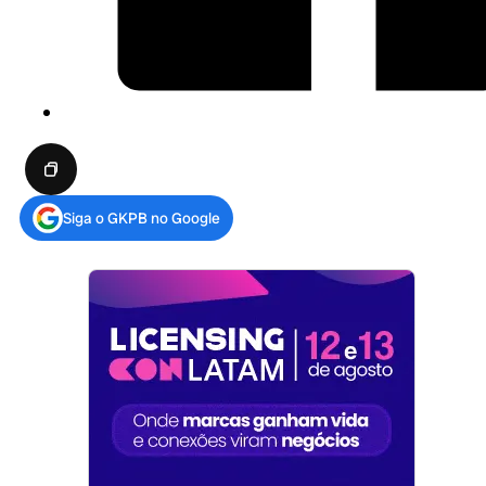
Siga o GKPB no Google