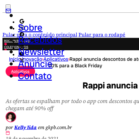
Sobre
Pular para o conteúdo principal
Pular para o rodapé
Recebidos
ROCK IN RIO 2026
COLECIONÁVEIS
Newsletter
FESTA JUNINA
Início
›
Inovação
›
Aplicativos
›
Rappi anuncia descontos de at
NOVIDADES
Anuncie
70% para a Black Friday
CAMPANHAS CRIATIVAS
Aplicativos
Contato
Rappi anuncia
As ofertas se espalham por todo o app com descontos q
chegam até 90% off
por
Kelly Iida
em gkpb.com.br
19 de novembro de 2021