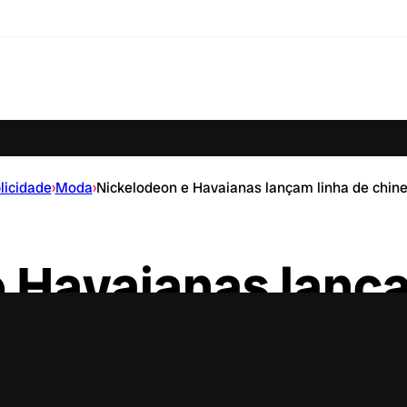
licidade
›
Moda
›
Nickelodeon e Havaianas lançam linha de chin
 Havaianas lança
nelos Bob Esponj