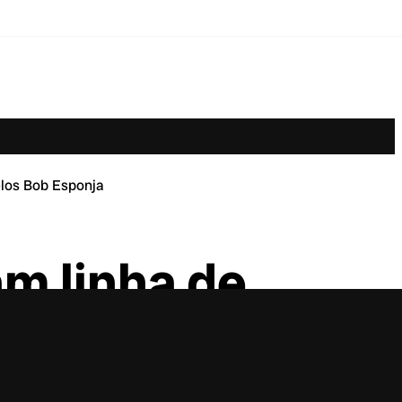
elos Bob Esponja
m linha de
a