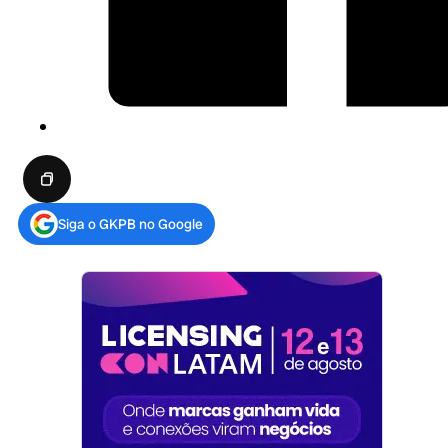
Siga o GKPB no Google