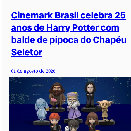
Cinemark Brasil celebra 25
anos de Harry Potter com
balde de pipoca do Chapéu
Seletor
01 de agosto de 2026