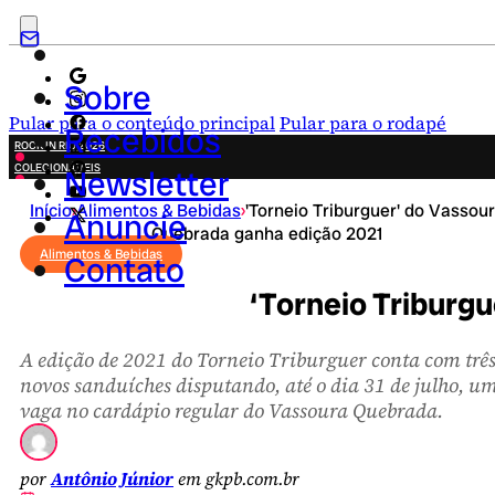
Sobre
Pular para o conteúdo principal
Pular para o rodapé
Recebidos
ROCK IN RIO 2026
COLECIONÁVEIS
Newsletter
FESTA JUNINA
Início
›
Alimentos & Bebidas
›
'Torneio Triburguer' do Vassou
NOVIDADES
Anuncie
Quebrada ganha edição 2021
CAMPANHAS CRIATIVAS
Alimentos & Bebidas
Contato
‘Torneio Triburg
A edição de 2021 do Torneio Triburguer conta com trê
novos sanduíches disputando, até o dia 31 de julho, u
vaga no cardápio regular do Vassoura Quebrada.
por
Antônio Júnior
em gkpb.com.br