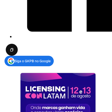
Siga o GKPB no Google