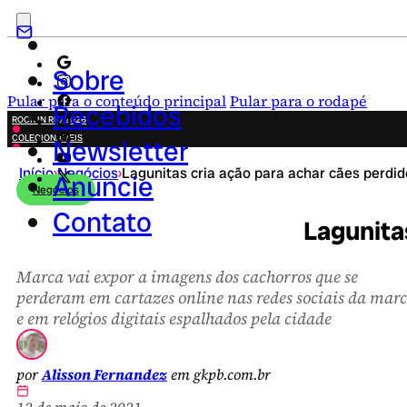
Sobre
Pular para o conteúdo principal
Pular para o rodapé
Recebidos
ROCK IN RIO 2026
COLECIONÁVEIS
Newsletter
FESTA JUNINA
Início
›
Negócios
›
Lagunitas cria ação para achar cães perdi
NOVIDADES
Anuncie
Negócios
CAMPANHAS CRIATIVAS
Contato
Lagunita
Marca vai expor a imagens dos cachorros que se
perderam em cartazes online nas redes sociais da mar
e em relógios digitais espalhados pela cidade
por
Alisson Fernandez
em gkpb.com.br