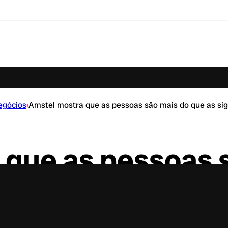
egócios
›
Amstel mostra que as pessoas são mais do que as si
 que as pessoas 
s siglas LGBTQIA