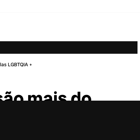
glas LGBTQIA +
são mais do
 +