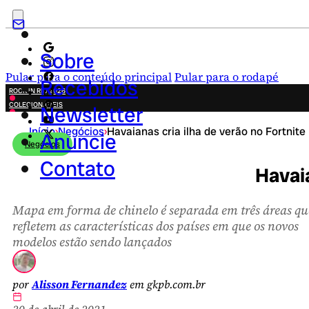
Sobre
Pular para o conteúdo principal
Pular para o rodapé
Recebidos
ROCK IN RIO 2026
COLECIONÁVEIS
Newsletter
FESTA JUNINA
Início
›
Negócios
›
Havaianas cria ilha de verão no Fortnite
NOVIDADES
Anuncie
Negócios
CAMPANHAS CRIATIVAS
Contato
Havaia
Mapa em forma de chinelo é separada em três áreas qu
refletem as características dos países em que os novos
modelos estão sendo lançados
por
Alisson Fernandez
em gkpb.com.br