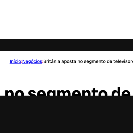
Início
›
Negócios
›
Britânia aposta no segmento de televisor
a no segmento de
o mercado com três modelos de TVs; Campanha t