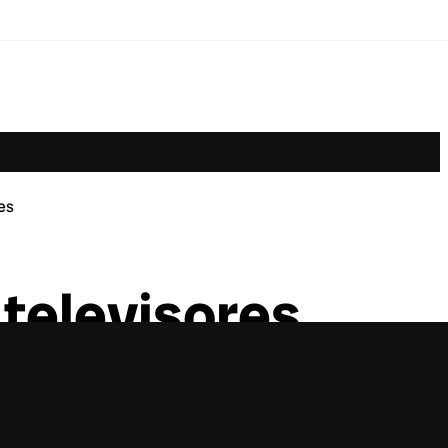
es
 televisores
erá foco no digital e nos pontos de vendas