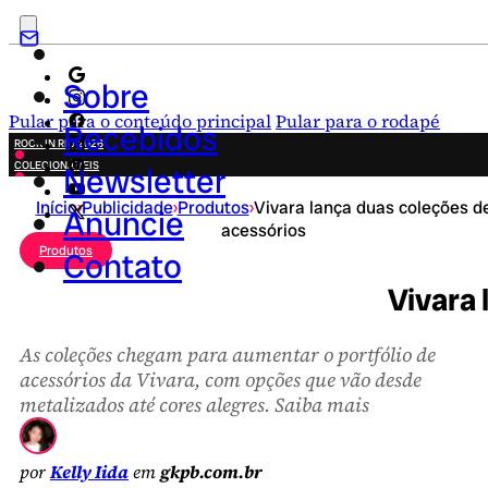
Sobre
Pular para o conteúdo principal
Pular para o rodapé
Recebidos
ROCK IN RIO 2026
COLECIONÁVEIS
Newsletter
FESTA JUNINA
Início
›
Publicidade
›
Produtos
›
Vivara lança duas coleções d
NOVIDADES
Anuncie
acessórios
CAMPANHAS CRIATIVAS
Produtos
Contato
Vivara 
As coleções chegam para aumentar o portfólio de
acessórios da Vivara, com opções que vão desde
metalizados até cores alegres. Saiba mais
por
Kelly Iida
em
gkpb.com.br