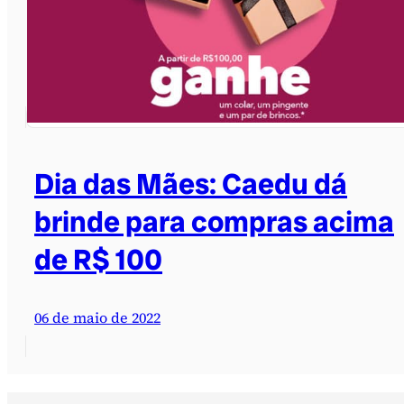
Dia das Mães: Caedu dá
brinde para compras acima
de R$ 100
06 de maio de 2022