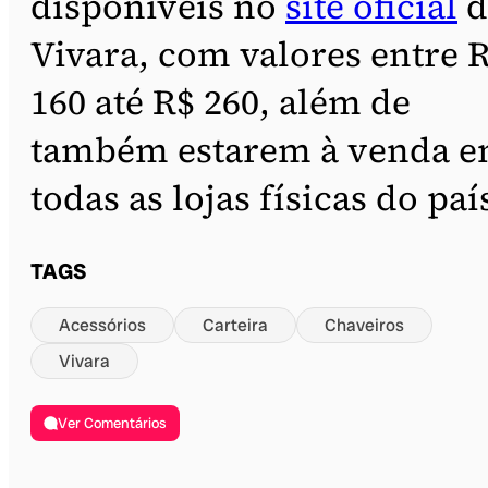
disponíveis no
site oficial
d
Vivara, com valores entre 
160 até R$ 260, além de
também estarem à venda 
todas as lojas físicas do paí
TAGS
Acessórios
Carteira
Chaveiros
Vivara
Ver Comentários