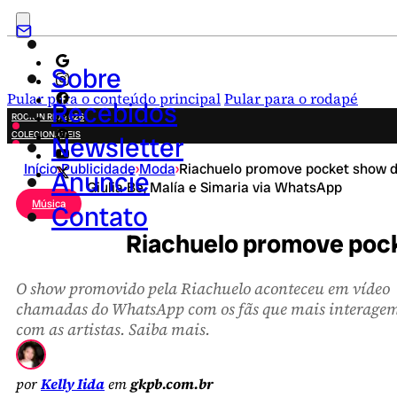
Sobre
Pular para o conteúdo principal
Pular para o rodapé
Recebidos
ROCK IN RIO 2026
COLECIONÁVEIS
Newsletter
FESTA JUNINA
Início
›
Publicidade
›
Moda
›
Riachuelo promove pocket show 
NOVIDADES
Anuncie
Giulia Be, Malía e Simaria via WhatsApp
CAMPANHAS CRIATIVAS
Música
Contato
Riachuelo promove pocke
O show promovido pela Riachuelo aconteceu em vídeo
chamadas do WhatsApp com os fãs que mais interage
com as artistas. Saiba mais.
por
Kelly Iida
em
gkpb.com.br