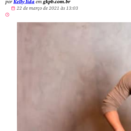
por
Kelly Iida
em
gkpb.com.br
22 de março de 2021 às 13:03