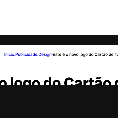
Início
›
Publicidade
›
Design
›
Este é o novo logo do Cartão de T
o logo do Cartão
os passa por mudanças para se adaptar ao mund