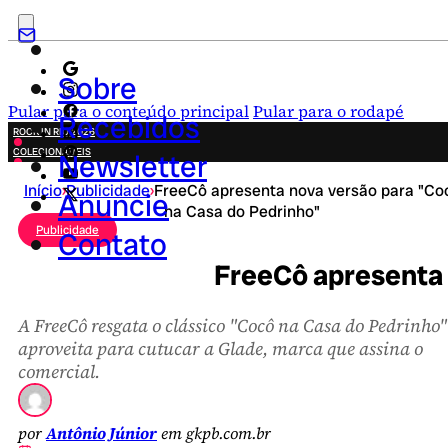
Sobre
Pular para o conteúdo principal
Pular para o rodapé
Recebidos
ROCK IN RIO 2026
COLECIONÁVEIS
Newsletter
FESTA JUNINA
Início
›
Publicidade
›
FreeCô apresenta nova versão para "Co
NOVIDADES
Anuncie
na Casa do Pedrinho"
CAMPANHAS CRIATIVAS
Publicidade
Contato
FreeCô apresenta 
A FreeCô resgata o clássico "Cocô na Casa do Pedrinho"
aproveita para cutucar a Glade, marca que assina o
comercial.
por
Antônio Júnior
em gkpb.com.br