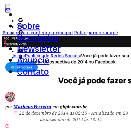
Sobre
Pular para o conteúdo principal
Pular para o rodapé
Recebidos
ROCK IN RIO 2026
COLECIONÁVEIS
Newsletter
FESTA JUNINA
Início
›
Publicidade
›
Redes Sociais
›
Você já pode fazer sua
NOVIDADES
Anuncie
própria retrospectiva de 2014 no Facebook!
CAMPANHAS CRIATIVAS
Redes Sociais
Contato
Você já pode fazer 
por
Matheus Ferreira
em
gkpb.com.br
22 de dezembro de 2014 às 02:15 - Atualizado em 29
de dezembro de 2014 às 13:44