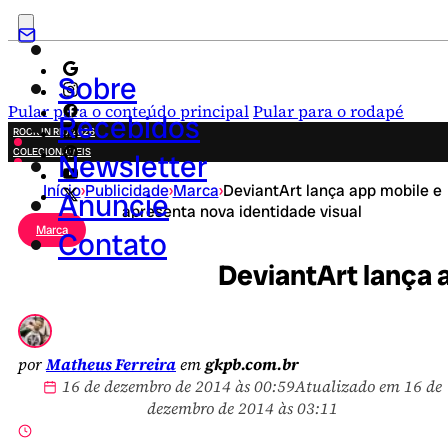
Sobre
Pular para o conteúdo principal
Pular para o rodapé
Recebidos
ROCK IN RIO 2026
COLECIONÁVEIS
Newsletter
FESTA JUNINA
Início
›
Publicidade
›
Marca
›
DeviantArt lança app mobile e
NOVIDADES
Anuncie
apresenta nova identidade visual
CAMPANHAS CRIATIVAS
Marca
Contato
DeviantArt lança 
por
Matheus Ferreira
em
gkpb.com.br
16 de dezembro de 2014 às 00:59
Atualizado em 16 de
dezembro de 2014 às 03:11