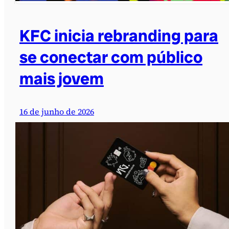
KFC inicia rebranding para
se conectar com público
mais jovem
16 de junho de 2026