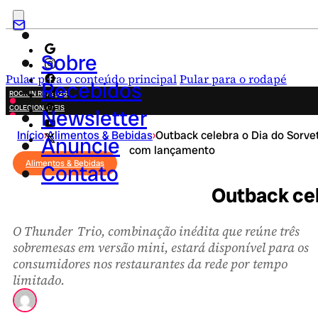
Sobre
Pular para o conteúdo principal
Pular para o rodapé
Recebidos
ROCK IN RIO 2026
COLECIONÁVEIS
Newsletter
FESTA JUNINA
Início
›
Alimentos & Bebidas
›
Outback celebra o Dia do Sorve
NOVIDADES
Anuncie
com lançamento
CAMPANHAS CRIATIVAS
Alimentos & Bebidas
Contato
Outback cel
O Thunder Trio, combinação inédita que reúne três
sobremesas em versão mini, estará disponível para os
consumidores nos restaurantes da rede por tempo
limitado.